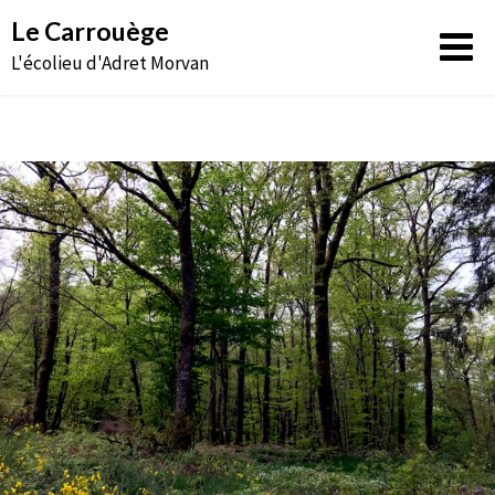
Aller
Le Carrouège
au
L'écolieu d'Adret Morvan
contenu