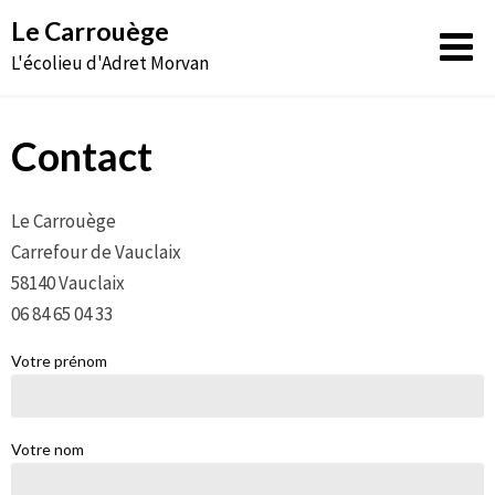
Aller
Le Carrouège
au
L'écolieu d'Adret Morvan
contenu
Contact
Le Carrouège
Carrefour de Vauclaix
58140 Vauclaix
06 84 65 04 33
Votre prénom
Votre nom