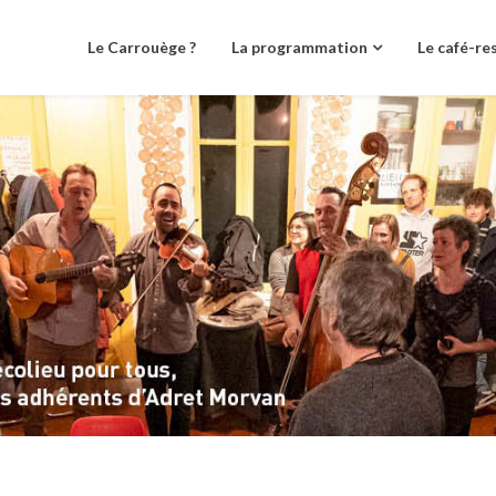
Le Carrouège ?
La programmation
Le café-re