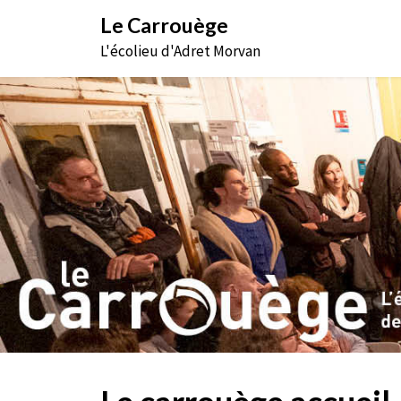
Aller
Le Carrouège
au
L'écolieu d'Adret Morvan
contenu